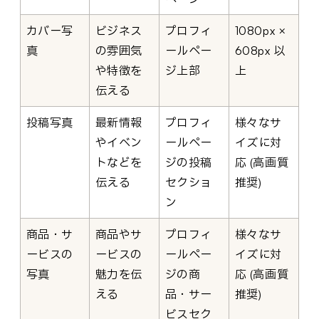
カバー写
ビジネス
プロフィ
1080px ×
真
の雰囲気
ールペー
608px 以
や特徴を
ジ上部
上
伝える
投稿写真
最新情報
プロフィ
様々なサ
やイベン
ールペー
イズに対
トなどを
ジの投稿
応 (高画質
伝える
セクショ
推奨)
ン
商品・サ
商品やサ
プロフィ
様々なサ
ービスの
ービスの
ールペー
イズに対
写真
魅力を伝
ジの商
応 (高画質
える
品・サー
推奨)
ビスセク