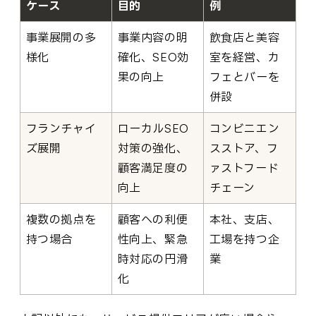
ケース
目的
例
事業展開の多
事業内容の明
飲食店と美容
様化
確化、SEO効
室を経営、カ
果の向上
フェとバーを
併設
フランチャイ
ローカルSEO
コンビニエン
ズ展開
対策の強化、
スストア、フ
顧客満足度の
ァストフード
向上
チェーン
複数の拠点を
顧客への利便
本社、支店、
持つ場合
性向上、緊急
工場を持つ企
時対応の円滑
業
化