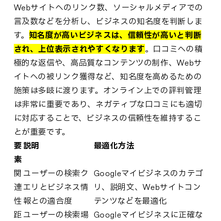
Webサイトへのリンク数、ソーシャルメディアでの
言及数などを分析し、ビジネスの知名度を判断しま
す。
知名度が高いビジネスは、信頼性が高いと判断
され、上位表示されやすくなります
。口コミへの積
極的な返信や、高品質なコンテンツの制作、Webサ
イトへの被リンク獲得など、知名度を高めるための
施策は多岐に渡ります。オンライン上での評判管理
は非常に重要であり、ネガティブな口コミにも適切
に対応することで、ビジネスの信頼性を維持するこ
とが重要です。
要
説明
最適化方法
素
関
ユーザーの検索ク
Googleマイビジネスのカテゴ
連
エリとビジネス情
リ、説明文、Webサイトコン
性
報との適合度
テンツなどを最適化
距
ユーザーの検索場
Googleマイビジネスに正確な