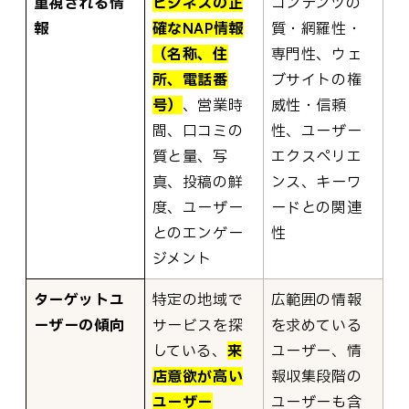
重視される情
ビジネスの正
コンテンツの
報
確なNAP情報
質・網羅性・
（名称、住
専門性、ウェ
所、電話番
ブサイトの権
号）
、営業時
威性・信頼
間、口コミの
性、ユーザー
質と量、写
エクスペリエ
真、投稿の鮮
ンス、キーワ
度、ユーザー
ードとの関連
とのエンゲー
性
ジメント
ターゲットユ
特定の地域で
広範囲の情報
ーザーの傾向
サービスを探
を求めている
している、
来
ユーザー、情
店意欲が高い
報収集段階の
ユーザー
ユーザーも含