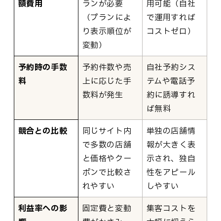
額費用
ランが必要
用可能（自社
（プランによ
で運用すれば
り表示順位が
コストゼロ）
変動）
予約時の手数
予約件数や売
自社予約シス
料
上に応じた手
テムや電話予
数料が発生
約に誘導すれ
ば無料
競合との比較
同じサイト内
単独の店舗情
で多数の店舗
報が大きく表
と価格やクー
示され、独自
ポンで比較さ
性をアピール
れやすい
しやすい
利益率への影
固定費と変動
集客コストを