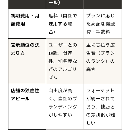
ール）
初期費用・月
無料（自社で
プランに応じ
額費用
運用する場
た高額な掲載
合）
費・手数料
表示順位の決
ユーザーとの
主に支払う広
まり方
距離、関連
告費（プラン
性、知名度な
のランク）の
どのアルゴリ
高さ
ズム
店舗の独自性
自由度が高
フォーマット
アピール
く、自社のブ
が統一されて
ランディング
おり、他店と
がしやすい
の差別化が難
しい