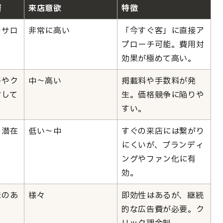
層
来店意欲
特徴
でサロ
非常に高い
「今すぐ客」に直接ア
人
プローチ可能。費用対
効果が極めて高い。
格やク
中～高い
掲載料や手数料が発
討して
生。価格競争に陥りや
すい。
る潜在
低い～中
すぐの来店には繋がり
にくいが、ブランディ
ングやファン化に有
効。
味のあ
様々
即効性はあるが、継続
的な広告費が必要。ク
リック課金制。