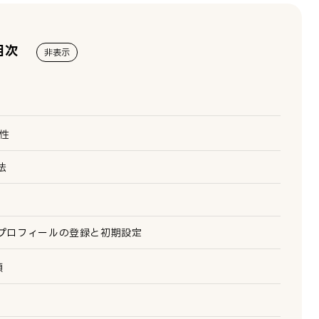
目次
非表示
か
性
法
スプロフィールの登録と初期設定
順