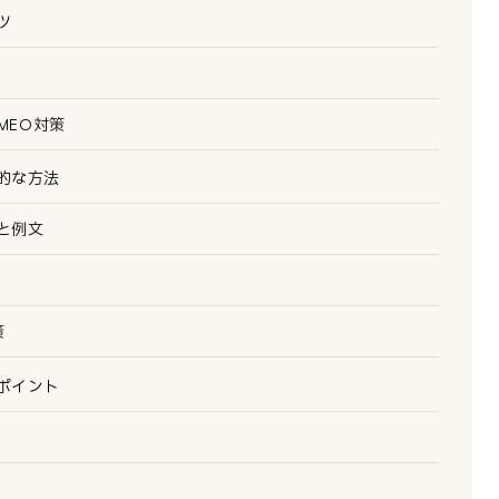
ツ
MEO対策
的な方法
と例文
策
ポイント