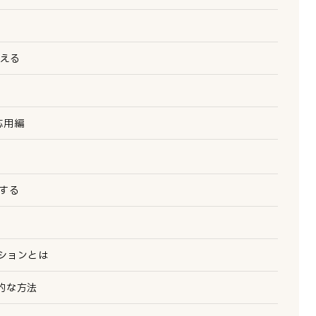
伝える
応用編
する
ションとは
的な方法