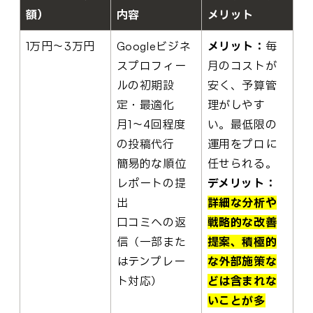
額）
内容
メリット
1万円～3万円
Googleビジネ
メリット：
毎
スプロフィー
月のコストが
ルの初期設
安く、予算管
定・最適化
理がしやす
月1～4回程度
い。最低限の
の投稿代行
運用をプロに
簡易的な順位
任せられる。
レポートの提
デメリット：
出
詳細な分析や
口コミへの返
戦略的な改善
信（一部また
提案、積極的
はテンプレー
な外部施策な
ト対応）
どは含まれな
いことが多