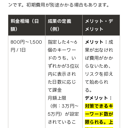
ンです。初期費用が別途かかる場合もあります。
料金相場（日
成果の定義
メリット・デ
額）
（例）
メリット
800円～1,500
指定した4～6
メリット：
成
円 / 1日
個のキーワー
果が出なけれ
ドのうち、い
ば費用がかか
ずれかが3位以
らないため、
内に表示され
リスクを抑え
た日数に応じ
て始められ
て課金
る。
月額上限
デメリット：
（例：3万円～
対策できるキ
5万円）が設定
ーワード数が
されているこ
限られる。上