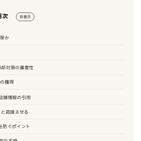
目次
非表示
施策か
外部対策の重要性
ンの獲得
店舗情報の引用
舗だと認識させる
を防ぐポイント
的な手順